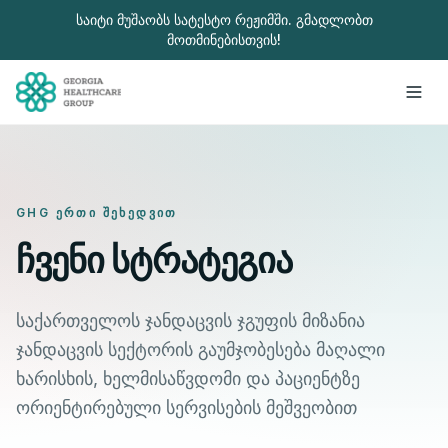
გადადით მთავარ შინაარსზე
საიტი მუშაობს სატესტო რეჟიმში. გმადლობთ
მოთმინებისთვის!
GHG ᲔᲠᲗᲘ ᲨᲔᲮᲔᲓᲕᲘᲗ
ჩვენი სტრატეგია
საქართველოს ჯანდაცვის ჯგუფის მიზანია
ჯანდაცვის სექტორის გაუმჯობესება მაღალი
ხარისხის, ხელმისაწვდომი და პაციენტზე
ორიენტირებული სერვისების მეშვეობით