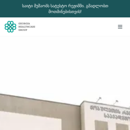
გადადით მთავარ შინაარსზე
საიტი მუშაობს სატესტო რეჟიმში. გმადლობთ
მოთმინებისთვის!