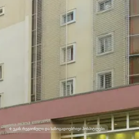
უკან: რეგიონული და საზოგადოებრივი ჰოსპიტლები