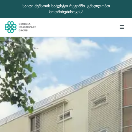
გადადით მთავარ შინაარსზე
საიტი მუშაობს სატესტო რეჟიმში. გმადლობთ
მოთმინებისთვის!